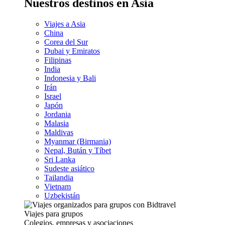
Nuestros destinos en Asia
Viajes a Asia
China
Corea del Sur
Dubai y Emiratos
Filipinas
India
Indonesia y Bali
Irán
Israel
Japón
Jordania
Malasia
Maldivas
Myanmar (Birmania)
Nepal, Bután y Tíbet
Sri Lanka
Sudeste asiático
Tailandia
Vietnam
Uzbekistán
Viajes para grupos
Colegios, empresas y asociaciones