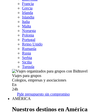
Francia
Grecia
Irlanda
Islandia
Italia
Malta
Noruega
Polonia
Portugal
Reino Unido
Rumanía
Rusia
Serbia
Sicilia
Turquía
Viajes para grupos
Colegios, empresas y asociaciones
En
24h
Pide presupuesto sin compromiso
AMÉRICA
Nuestros destinos en América