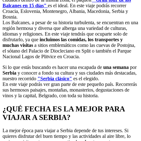
Balcanes en 15 días"
es el ideal. En este viaje podrás recorrer
Croacia, Eslovenia, Montenegro, Albania, Macedonia, Serbia y
Bosnia.
Los Balcanes, a pesar de su historia turbulenta, se encuentran en una
región hermosa y diversa que alberga una variedad de culturas,
idiomas y religiones. En este viaje tendrás que ocuparte solo de
disfrutarlo, ya que
incluimos las comidas, los transportes y
muchas visitas
a sitios emblemáticos como las cuevas de Postojna,
el sótano del Palacio de Diocleciano en Split o también el Parque
Nacional Lagos de Plitvice en Croacia.
Si lo que estás buscando es hacer una escapada de
una semana
por
Serbia
y conocer a fondo su cultura y sus ciudades más destacadas,
nuestro recorrido
"Serbia clásico"
es el elegido.
En este viaje podrás ver gran parte de este pequeño país. Recorrerás
sus hermosos paisajes, montañas, monasterios, degustaciones de
vinos y la capital, Belgrado, con toda su historia.
¿QUÉ FECHA ES LA MEJOR PARA
VIAJAR A SERBIA?
La mejor época para viajar a Serbia depende de tus intereses. Si
quieres disfrutar del buen tiempo y las actividades al aire libre, lo