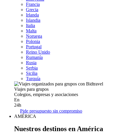
Francia
Grecia
Irlanda
Islandia
Italia
Malta
Noruega
Polonia
Portugal
Reino Unido
Rumanía
Rusia
Serbia
Sicilia
Turquía
Viajes para grupos
Colegios, empresas y asociaciones
En
24h
Pide presupuesto sin compromiso
AMÉRICA
Nuestros destinos en América