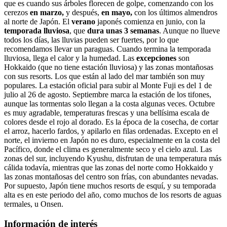
que es cuando sus árboles florecen de golpe, comenzando con los
cerezos
en marzo,
y después,
en mayo,
con los últimos almendros
al norte de Japón. El
verano
japonés comienza en junio, con la
temporada lluviosa
, que
dura unas 3 semanas
. Aunque no llueve
todos los días, las lluvias pueden ser fuertes, por lo que
recomendamos llevar un paraguas. Cuando termina la temporada
lluviosa, llega el calor y la humedad. Las
excepciones
son
Hokkaido (que no tiene estación lluviosa) y las zonas montañosas
con sus resorts. Los que están al lado del mar también son muy
populares. La estación oficial para subir al Monte Fuji es del 1 de
julio al 26 de agosto. Septiembre marca la estación de los tifones,
aunque las tormentas solo llegan a la costa algunas veces. Octubre
es muy agradable, temperaturas frescas y una bellísima escala de
colores desde el rojo al dorado. Es la época de la cosecha, de cortar
el arroz, hacerlo fardos, y apilarlo en filas ordenadas. Excepto en el
norte, el invierno en Japón no es duro, especialmente en la costa del
Pacífico, donde el clima es generalmente seco y el cielo azul. Las
zonas del sur, incluyendo Kyushu, disfrutan de una temperatura más
cálida todavía, mientras que las zonas del norte como Hokkaido y
las zonas montañosas del centro son frías, con abundantes nevadas.
Por supuesto, Japón tiene muchos resorts de esquí, y su temporada
alta es en este periodo del año, como muchos de los resorts de aguas
termales, u Onsen.
Información de interés