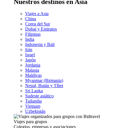
Nuestros destinos en Asia
Viajes a Asia
China
Corea del Sur
Dubai y Emiratos
Filipinas
India
Indonesia y Bali
Irán
Israel
Japón
Jordania
Malasia
Maldivas
Myanmar (Birmania)
Nepal, Bután y Tíbet
Sri Lanka
Sudeste asiático
Tailandia
Vietnam
Uzbekistán
Viajes para grupos
Colegios, empresas y asociaciones